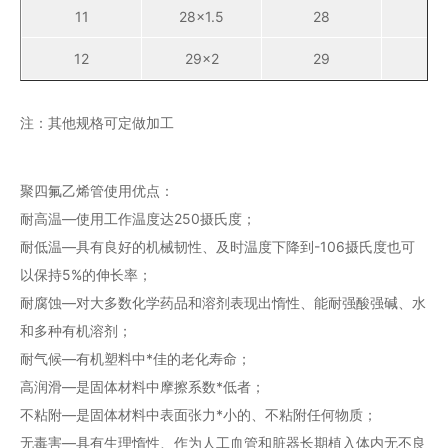
11
28×1.5
28
2
12
29×2
29
2
注：其他规格可定做加工
聚四氟乙烯管使用优点：
耐高温—使用工作温度达250摄氏度；
耐低温—具有良好的机械韧性、及时温度下降到-106摄氏度也可
以保持5%的伸长率；
耐腐蚀—对大多数化学药品和溶剂表现出惰性、能耐强酸强碱、水
和多种有机溶剂；
耐气候—有机塑料中*佳的老化寿命；
高润滑—是固体材料中摩擦系数*低者；
不粘附—是固体材料中表面张力*小的、不粘附任何物质；
无毒害—具有生理惰性、作为人工血管和脏器长期植入体内无不良